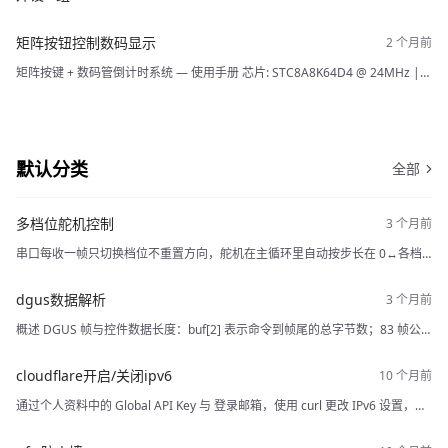
矩阵按钮控制数码显示
矩阵按键 + 数码管倒计时系统 — 使用手册 芯片: STC8A8K64D4 @ 24MHz |
函数库: ESD_STC8 V3.0 一、全局变量 变量名 类型 说明 gear uchar 挡位，范
围 1~9，默认 1 time_set uchar 倒计时预设秒数，范围 1~99，默认 30 ti
默认分类
全部
多档位舵机控制
串口每收一帧只切换档位不重置方向，舵机在主循环里自动按步长在 0↔各档
角度间往复并可调速。
dgus数据解析
概述 DGUS 帧与控件数据长度：buf[2] 表示命令到帧尾的总字节数；83 帧公
式：buf[2] = 1 + 2 + 1 + (字数 × 2)；82 帧公式：buf[2] = 1 + 2 + (字数 × 2)；
变量字长由 DGUS Tool 的变量类型决定。
cloudflare开启/关闭ipv6
通过个人资料中的 Global API Key 与 登录邮箱，使用 curl 更改 IPv6 设置，
value 为 off 或 on。