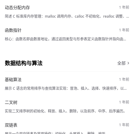
动态分配内存
简述 C 标准库内存管理：malloc 调用内存、calloc 不初始化、realloc 调整、
free 释放。
函数指针
核心：函数名即函数首地址，通过返回类型与形参表定义函数指针并指向函数
名，从指针调用函数。
数据结构与算法
全部
基础算法
展示 C 语言的常用排序与查找算法实现：冒泡、插入、选择、快速排序，以及
线性查找与二分查找。
二叉树
实现二叉排序树的初始化、释放、插入、删除，以及前序、中序、后序遍历。
双链表
展示一个双向链表及常用操作：初始化、头尾插入、删除、遍历。