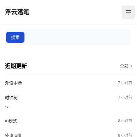
浮云落笔
浮云落笔
打
近期更新
全部
外设中断
时钟树
</
io模式
外设io组