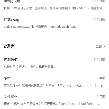
ufw防火墙
使用 UFW 管理防火墙：查看状态、允许或拒绝端口（如 22/tcp）、设置默认
策略拒绝所有入站并允许所有出站，然后启用。
挂载swap
sudo swapon /swapfile 挂载硬盘 mount /dev/sdb /data
c语言
全部
控制语句
总结常用控制结构：条件、循环与跳转。
gdb
本文概括 gdb 常用调试快捷键： b 断点、 l 显示代码、 r 运行、 n 下一步、 p
打印变量、 c 跳转下一个断点。
文件操作
概述 C 标准 IO 常用函数与文件打开模式：fopen/fclose、fread/fwrite、
fseek/ftell/rewind、stdin/stdout/stderr 及 fprintf/fscanf 的用法要点。