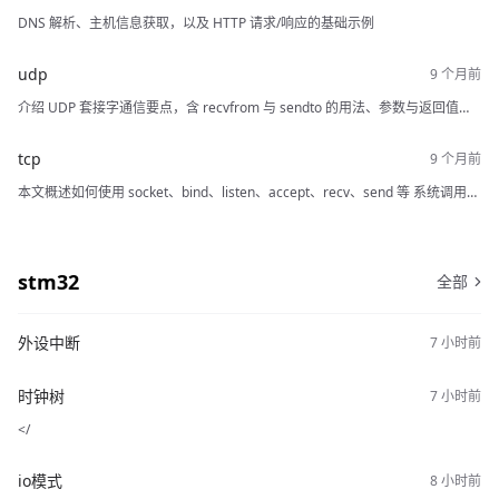
DNS 解析、主机信息获取，以及 HTTP 请求/响应的基础示例
udp
介绍 UDP 套接字通信要点，含 recvfrom 与 sendto 的用法、参数与返回值，
以及服务器和客户端实现示例。
tcp
本文概述如何使用 socket、bind、listen、accept、recv、send 等 系统调用，
创建套接字，绑定地址，启动侦听，接受连接，完成数据 收发的基本流程，并
通过 TCP 服务器/客户端示例展示，同时介绍 htonl、htons、ntohl、ntohs 等
字节序转换函数的作用。
stm32
全部
外设中断
时钟树
</
io模式